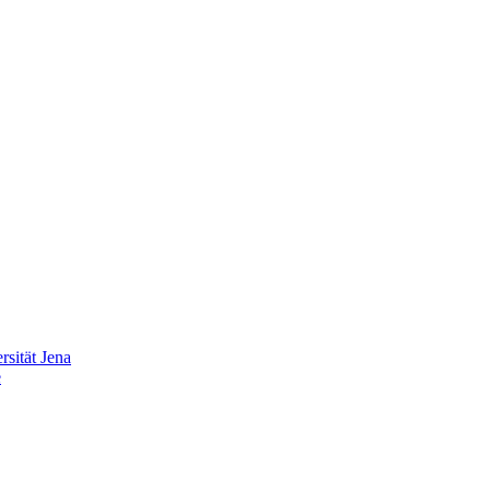
sität Jena
e